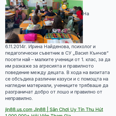
На
6.11.2014г. Ирина Найденова, психолог и
педагогически съветник в СУ „Васил Кънчов“
посети най – малките ученици от 1. клас, за да
им разкаже за агресията и правилното
поведение между децата. В хода на визитата
се обсъдиха различни казуси и с помощта на
нагледни материали, учениците трябваше да
разграничат добро от лошо и правилно от
неправилно.
jin88.us.com Jin88 | Sân Chơi Uy Tín Thu Hút
1.000.000+ Hội Viên Tham Gia