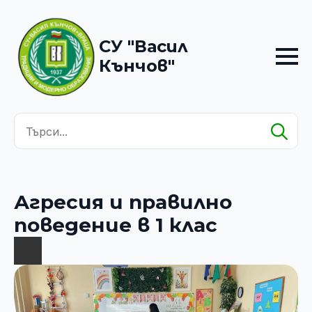
СУ "Васил
Кънчов"
Se
for
Агресия и правилно
поведение в 1 клас