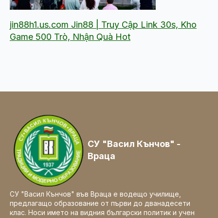
jin88h1.us.com Jin88 | Truy Cập Link 30s, Kho
Game 500 Trò, Nhận Quà Hot
СУ "Васил Кънчов" -
Враца
СУ "Васил Кънчов" във Враца е водещо училище,
предлагащо образование от първи до дванадесети
клас. Носи името на видния български политик и учен