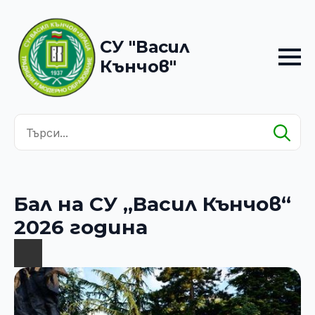
СУ "Васил
Кънчов"
Se
for
Бал на СУ „Васил Кънчов“
2026 година