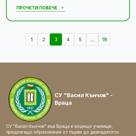
ПРОЧЕТИ ПОВЕЧЕ
1
2
3
4
5
…
18
СУ "Васил Кънчов" -
Враца
СУ "Васил Кънчов" във Враца е водещо училище,
предлагащо образование от първи до дванадесети