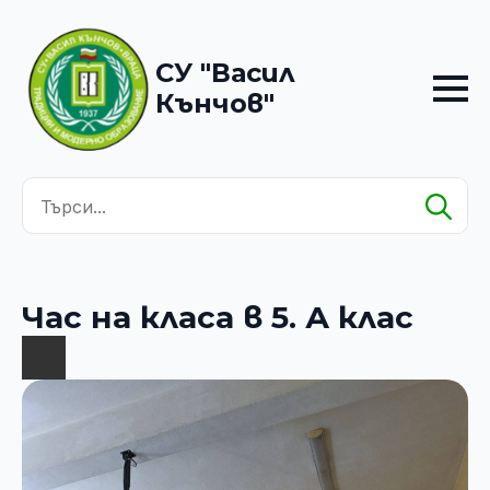
СУ "Васил
Кънчов"
Se
for
Час на класа в 5. А клас