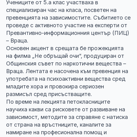
Учениците от 5.а клас участваха в
специализиран час на класа, посветен на
превенцията на зависимостите. Събитието се
проведе с активното участие на експерти от
Превантивно-информационния център (ПИЦ)
– Враца.
Основен акцент в срещата бе прожекцията
на филма „Не обръщай очи“, продуциран от
Общинския съвет по наркотични вещества –
Враца. Лентата е насочена към превенция на
употребата на психоактивни вещества сред
младите хора и провокира сериозен
размисъл сред присъстващите.
По време на лекцията петокласниците
научиха какви са рисковете от развиване на
зависимост, методите за справяне с натиска
от страна на връстниците, каналите за
намиране на професионална помощ и