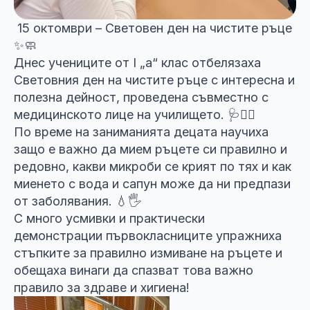
15 октомври – Световен ден на чистите ръце
✨🧼
Днес учениците от I „а“ клас отбелязаха
Световния ден на чистите ръце с интересна и
полезна дейност, проведена съвместно с
медицинското лице на училището. 🩺👩‍⚕️
По време на заниманията децата научиха
защо е важно да мием ръцете си правилно и
редовно, какви микроби се крият по тях и как
миенето с вода и сапун може да ни предпази
от заболявания. 💧🖐️
С много усмивки и практически
демонстрации първокласниците упражниха
стъпките за правилно измиване на ръцете и
обещаха винаги да спазват това важно
правило за здраве и хигиена!