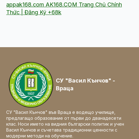
appak168.com AK168.COM Trang Chủ Chính
Thức | Đăng Ký +68k
СУ "Васил Кънчов" -
Враца
СУ "Васил Кънчов" във Враца е водещо училище,
предлагащо образование от първи до дванадесети
клас. Носи името на видния български политик и учен
Васил Кънчов и съчетава традиционни ценности с
модерни методи на обучение.