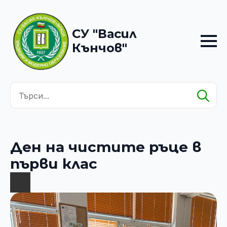
СУ "Васил
Кънчов"
Se
for
Ден на чистите ръце в
първи клас