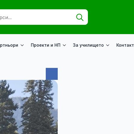
Search
for:
ртньори
Проекти и НП
За училището
Контакт