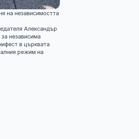
еня на независимостта
седателя Александър
 за независима
нифест в църквата
салния режим на