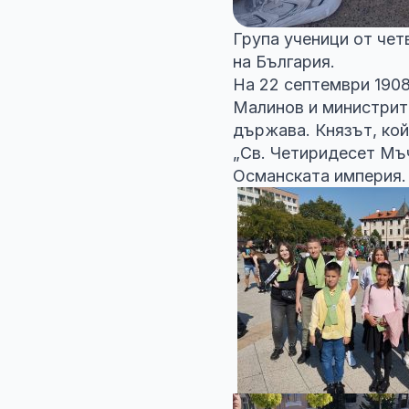
Група ученици от чет
на България.
На 22 септември 190
Малинов и министрит
държава. Князът, кой
„Св. Четиридесет Мъ
Османската империя.