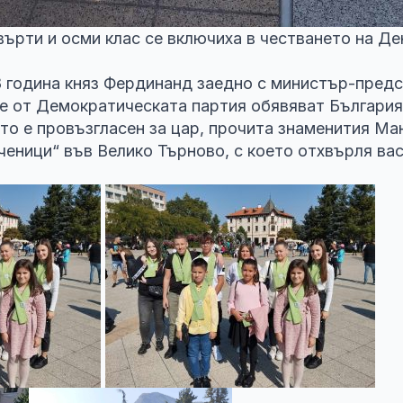
върти и осми клас се включиха в честването на Д
8 година княз Фердинанд заедно с министър-пред
е от Демократическата партия обявяват България
то е провъзгласен за цар, прочита знаменития Ма
ченици“ във Велико Търново, с което отхвърля ва