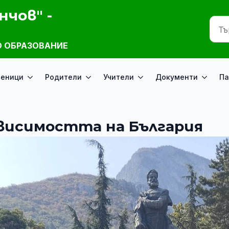
нчов" -
 ОБРАЗОВАНИЕ
ченици
Родители
Учители
Документи
Па
ависимостта на България