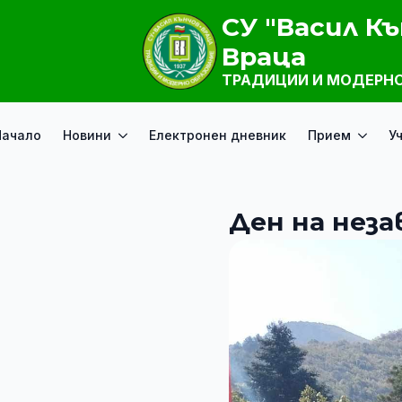
СУ "Васил Къ
Враца
ТРАДИЦИИ И МОДЕРНО
Начало
Новини
Електронен дневник
Прием
У
Ден на нез