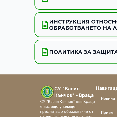
ИНСТРУКЦИЯ ОТНОСНО
ОБРАБОТВАНЕТО НА 
ПОЛИТИКА ЗА ЗАЩИТ
Навигац
СУ "Васил
Кънчов" - Враца
Новини
СУ "Васил Кънчов" във Враца
е водещо училище,
предлагащо образование от
Прием
първи до дванадесети клас.