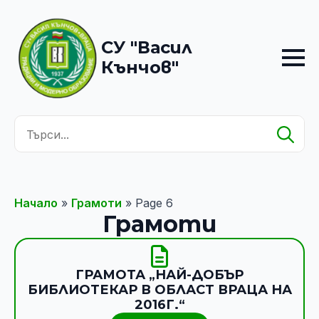
СУ "Васил
Кънчов"
Se
for
Начало
»
Грамоти
»
Page 6
Грамоти
ГРАМОТА „НАЙ-ДОБЪР
БИБЛИОТЕКАР В ОБЛАСТ ВРАЦА НА
2016Г.“