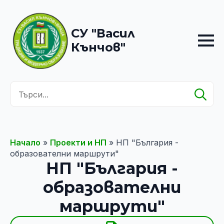
СУ "Васил
Кънчов"
Se
for
Начало
»
Проекти и НП
»
НП "България -
образователни маршрути"
НП "България -
образователни
маршрути"