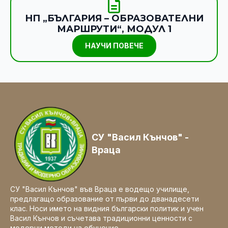
НП „БЪЛГАРИЯ – ОБРАЗОВАТЕЛНИ
МАРШРУТИ“, МОДУЛ 1
НАУЧИ ПОВЕЧЕ
СУ "Васил Кънчов" -
Враца
СУ "Васил Кънчов" във Враца е водещо училище,
предлагащо образование от първи до дванадесети
клас. Носи името на видния български политик и учен
Васил Кънчов и съчетава традиционни ценности с
модерни методи на обучение.