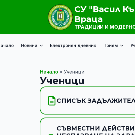
СУ "Васил Къ
Враца
ТРАДИЦИИ И МОДЕРНО
Начало
Новини
Електронен дневник
Прием
У
Начало
»
Ученици
Ученици
СПИСЪК ЗАДЪЛЖИТЕЛН
СЪВМЕСТНИ ДЕЙСТВИЯ