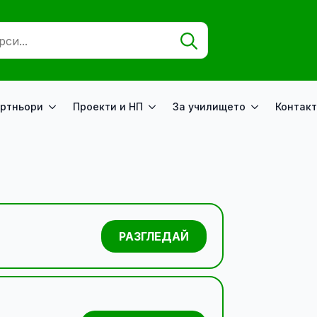
Search
for:
ртньори
Проекти и НП
За училището
Контакт
РАЗГЛЕДАЙ