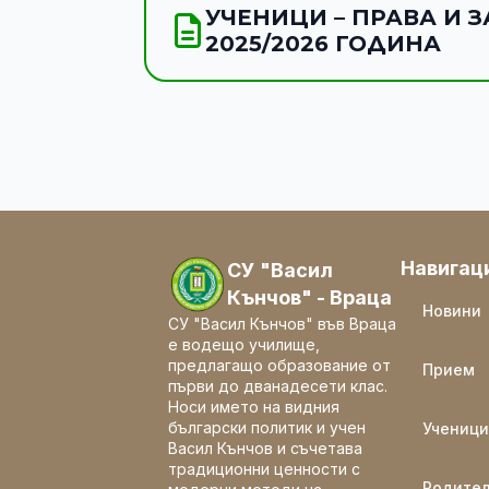
УЧЕНИЦИ – ПРАВА И 
2025/2026 ГОДИНА
Навигац
СУ "Васил
Кънчов" - Враца
Новини
СУ "Васил Кънчов" във Враца
е водещо училище,
предлагащо образование от
Прием
първи до дванадесети клас.
Носи името на видния
български политик и учен
Ученици
Васил Кънчов и съчетава
традиционни ценности с
Родите