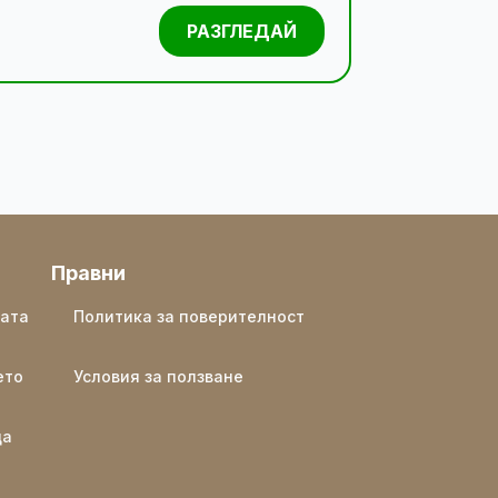
РАЗГЛЕДАЙ
Правни
ката
Политика за поверителност
ето
Условия за ползване
ща