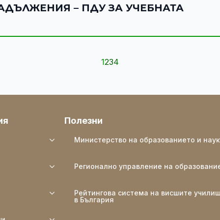
ЗАДЪЛЖЕНИЯ – ПДУ ЗА УЧЕБНАТА
1
2
3
4
ия
Полезни
Министерство на образованието и нау
Регионално управление на образовани
Рейтингова система на висшите учили
в България
ли