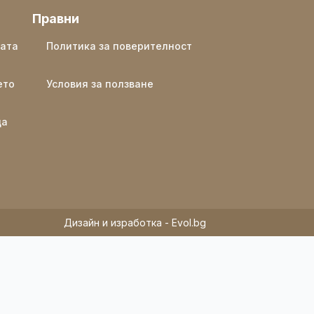
Правни
ката
Политика за поверителност
ето
Условия за ползване
ща
Дизайн и изработка - Evol.bg