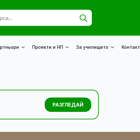
Search
for:
ртньори
Проекти и НП
За училището
Контакт
РАЗГЛЕДАЙ