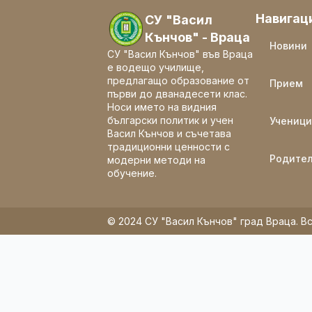
Навигац
СУ "Васил
Кънчов" - Враца
Новини
СУ "Васил Кънчов" във Враца
е водещо училище,
предлагащо образование от
Прием
първи до дванадесети клас.
Носи името на видния
български политик и учен
Ученици
Васил Кънчов и съчетава
традиционни ценности с
Родите
модерни методи на
обучение.
© 2024 СУ "Васил Кънчов" град Враца. Вс