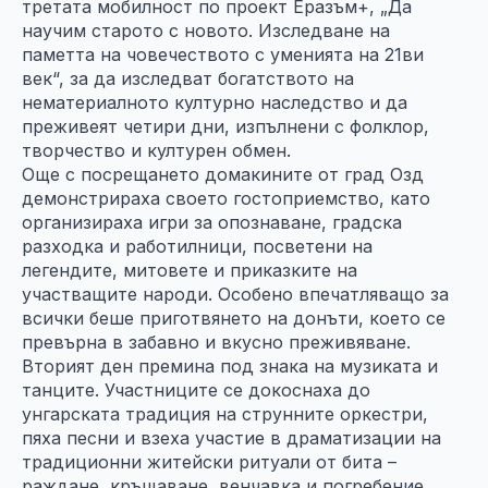
третата мобилност по проект Еразъм+, „Да
научим старото с новото. Изследване на
паметта на човечеството с уменията на 21ви
век“, за да изследват богатството на
нематериалното културно наследство и да
преживеят четири дни, изпълнени с фолклор,
творчество и културен обмен.
Още с посрещането домакините от град Озд
демонстрираха своето гостоприемство, като
организираха игри за опознаване, градска
разходка и работилници, посветени на
легендите, митовете и приказките на
участващите народи. Особено впечатляващо за
всички беше приготвянето на донъти, което се
превърна в забавно и вкусно преживяване.
Вторият ден премина под знака на музиката и
танците. Участниците се докоснаха до
унгарската традиция на струнните оркестри,
пяха песни и взеха участие в драматизации на
традиционни житейски ритуали от бита –
раждане, кръщаване, венчавка и погребение.