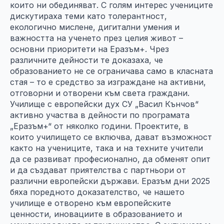
които ни обединяват. С голям интерес учениците
дискутираха теми като толерантност,
екологично мислене, дигитални умения и
важността на ученето през целия живот –
основни приоритети на Еразъм+. Чрез
различните дейности те доказаха, че
образованието не се ограничава само в класната
стая – то е средство за изграждане на активни,
отговорни и отворени към света граждани.
Училище с европейски дух СУ „Васил Кънчов“
активно участва в дейности по програмата
„Еразъм+“ от няколко години. Проектите, в
които училището се включва, дават възможност
както на учениците, така и на техните учители
да се развиват професионално, да обменят опит
и да създават приятелства с партньори от
различни европейски държави. Еразъм дни 2025
бяха поредното доказателство, че нашето
училище е отворено към европейските
ценности, иновациите в образованието и