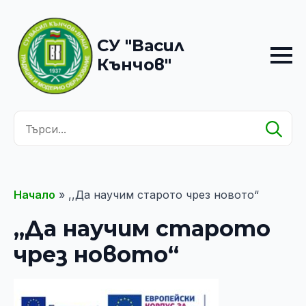
СУ "Васил
Кънчов"
Se
for
Начало
»
,,Да научим старото чрез новото“
,,Да научим старото
чрез новото“