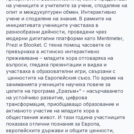
на учениците и учителите за учене, споделяне на
опит и междукултурен обмен. Интерактивно
учене и споделяне на знания. В рамките на
инициативата учениците участваха в
разнообразни дейности, проведени чрез
модерни дигитални платформи като Mentimeter,
Prezi и Blooket. С тяхна помощ часовете се
превърнаха в истинско интерактивно
преживяване – младите хора отговаряха на
въпроси, гледаха презентации и видеа и
участваха в образователни игри, свързани с
ценностите на Европейския съюз. По време на
заниманията учениците научиха повече за
целите на програма „Еразъм+“ – насърчаването
на устойчиво развитие, цифрова
трансформация, приобщаващо образование и
активното участие на младите хора в
обществения живот. И тази година участниците
показаха отлични познания за Европа,
европейските държави и общите ценности,