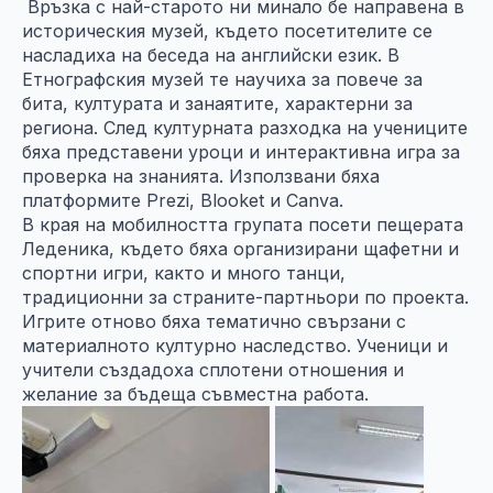
Връзка с най-старото ни минало бе направена в
историческия музей, където посетителите се
насладиха на беседа на английски език. В
Етнографския музей те научиха за повече за
бита, културата и занаятите, характерни за
региона. След културната разходка на учениците
бяха представени уроци и интерактивна игра за
проверка на знанията. Използвани бяха
платформите Prezi, Blooket и Canva.
В края на мобилността групата посети пещерата
Леденика, където бяха организирани щафетни и
спортни игри, както и много танци,
традиционни за страните-партньори по проекта.
Игрите отново бяха тематично свързани с
материалното културно наследство. Ученици и
учители създадоха сплотени отношения и
желание за бъдеща съвместна работа.