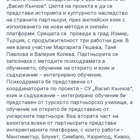
„Васил Кънчов“. Целта на проекта е да се
представи историята и културното наследство
на страните партньори, през английски език с
използването на нови методи и онлайн
платформи. Срещата се проведе в град Измир,
Турция, с продължителност три работни дни. В
нея взеха участие Маргарита Гешева, Таня
Павлова и Валерия Колева. Партньорите се
запознаха с методите психодрамата в
обучението, обучение на открито и език и
съдържание – интегрирано обучение.
Психодрамата бе представена от
координаторите по проекта – СУ „Васил Кънчов“,
език и съдържание – интегрирано обучение бе
представен от турското партньорско училище, а
обучение на открито бе представено от
унгарските партньори. Във втората част на
визитата всеки от партньорите представи
интерактивните платформи, с които работи –
Ментиметър, Блукет, Симбало, Кюрипод, Киало,