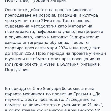
Португалия, Турция и Унгария.
Основните дейности на проекта включват
преподаване на история, традиции и култура
чрез уменията на 21-ви век. Това включва
съвременна методология като Методът на
психодрамата, неформално учене, платформите
в обучението, както и методът Съдържателно
езиково интегрирано обучение. Проектът
стартира през септември 2024 и ще продължи
до април 2026. През периода на проекта ученици
и учители ще обменят опит чрез посещение на
културни обекти и музеи в България, Унгария и
Португалия.
В периода от 5 до 9 януари бе осъществена
първата мобилност по проект на Еразъм + „Да
научим старото чрез новото. Изследване на
паметта на човечеството с уменията на 21. век“,
в който главен координатор е врачанското СУ