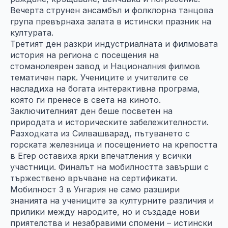
Вечерта струнен ансамбъл и фолклорна танцова
група превърнаха залата в истински празник на
културата.
Третият ден разкри индустриалната и филмовата
история на региона с посещения на
стоманолеярен завод и Националния филмов
тематичен парк. Учениците и учителите се
насладиха на богата интерактивна програма,
която ги пренесе в света на киното.
Заключителният ден беше посветен на
природата и историческите забележителности.
Разходката из Силвашварад, пътуването с
горската железница и посещението на крепостта
в Егер оставиха ярки впечатления у всички
участници. Финалът на мобилността завърши с
тържествено връчване на сертификати.
Мобилност 3 в Унгария не само разшири
знанията на учениците за културните различия и
прилики между народите, но и създаде нови
приятелства и незабравими спомени – истински