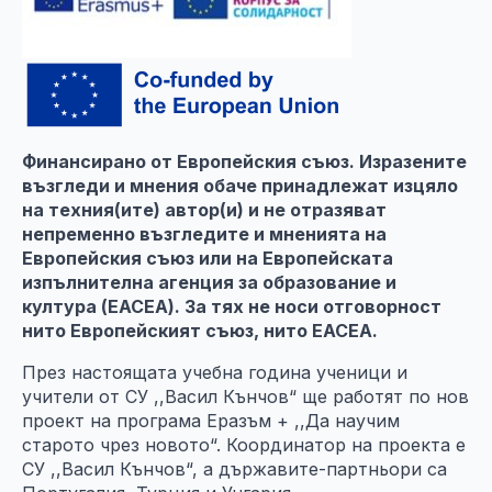
Финансирано от Европейския съюз. Изразените
възгледи и мнения обаче принадлежат изцяло
на техния(ите) автор(и) и не отразяват
непременно възгледите и мненията на
Европейския съюз или на Европейската
изпълнителна агенция за образование и
култура (EACEA). За тях не носи отговорност
нито Европейският съюз, нито EACEA.
През настоящата учебна година ученици и
учители от СУ ,,Васил Кънчов“ ще работят по нов
проект на програма Еразъм + ,,Да научим
старото чрез новото“. Координатор на проекта е
СУ ,,Васил Кънчов“, а държавите-партньори са