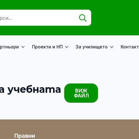
Search
for:
ртньори
Проекти и НП
За училището
Контакт
за учебната
ВИЖ
ФАЙЛ
Правни