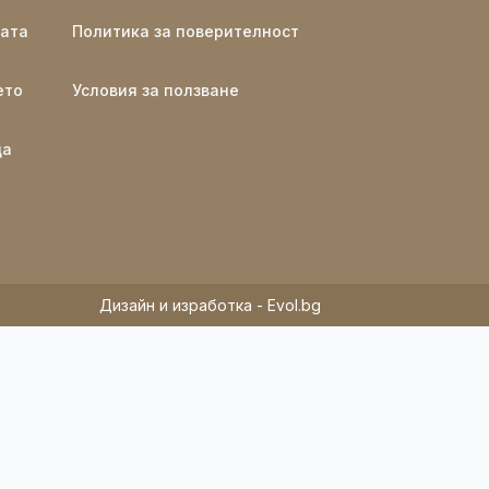
ката
Политика за поверителност
ето
Условия за ползване
ща
Дизайн и изработка - Evol.bg