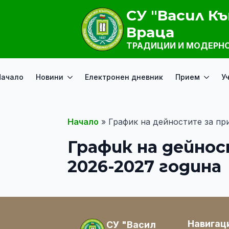
СУ "Васил Къ
Враца
ТРАДИЦИИ И МОДЕРНО
Начало
Новини
Електронен дневник
Прием
У
Начало
»
График на дейностите за при
График на дейнос
2026-2027 година
Навигац
СУ "Васил