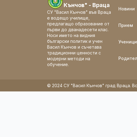
Кънчов" - Враца
Новини
СУ "Васил Кънчов" във Враца
е водещо училище,
предлагащо образование от
Прием
първи до дванадесети клас.
Носи името на видния
български политик и учен
Ученици
Васил Кънчов и съчетава
традиционни ценности с
Родите
модерни методи на
обучение.
© 2024 СУ "Васил Кънчов" град Враца. Вс