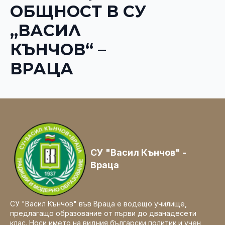
ОБЩНОСТ В СУ
„ВАСИЛ
КЪНЧОВ“ –
ВРАЦА
СУ "Васил Кънчов" -
Враца
СУ "Васил Кънчов" във Враца е водещо училище,
предлагащо образование от първи до дванадесети
клас. Носи името на видния български политик и учен