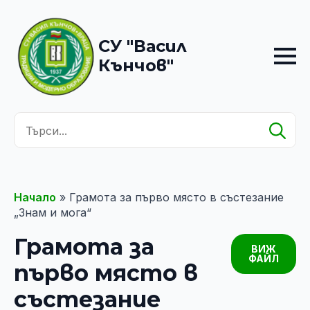
СУ "Васил
Кънчов"
Se
for
Начало
»
Грамота за първо място в състезание
„Знам и мога“
Грамота за
ВИЖ
ФАЙЛ
първо място в
състезание