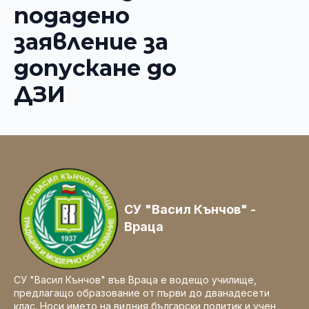
подадено
заявление за
допускане до
ДЗИ
СУ "Васил Кънчов" -
Враца
СУ "Васил Кънчов" във Враца е водещо училище,
предлагащо образование от първи до дванадесети
клас. Носи името на видния български политик и учен