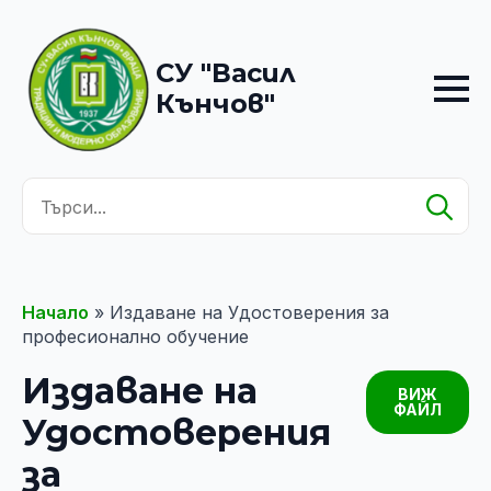
СУ "Васил
Кънчов"
Se
for
Начало
»
Издаване на Удостоверения за
професионално обучение
Издаване на
ВИЖ
ФАЙЛ
Удостоверения
за