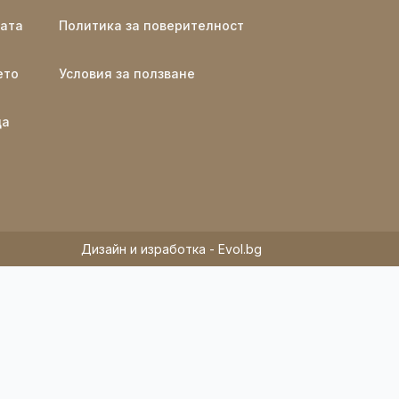
ката
Политика за поверителност
ето
Условия за ползване
ща
Дизайн и изработка - Evol.bg