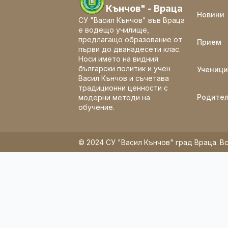
Кънчов" - Враца
Новини
СУ "Васил Кънчов" във Враца
е водещо училище,
предлагащо образование от
Прием
първи до дванадесети клас.
Носи името на видния
български политик и учен
Ученици
Васил Кънчов и съчетава
традиционни ценности с
Родите
модерни методи на
обучение.
© 2024 СУ "Васил Кънчов" град Враца. Вс