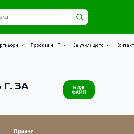
Search
for:
ртньори
Проекти и НП
За училището
Контакт
Г. ЗА
ВИЖ
ФАЙЛ
Правни