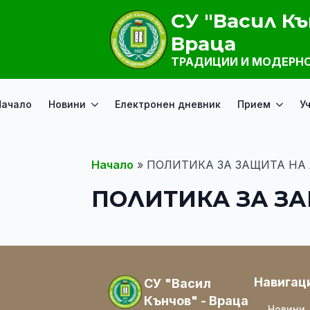
СУ "Васил Къ
Враца
ТРАДИЦИИ И МОДЕРНО
Начало
Новини
Електронен дневник
Прием
У
Начало
»
ПОЛИТИКА ЗА ЗАЩИТА НА
ПОЛИТИКА ЗА З
Навигац
СУ "Васил
Кънчов" - Враца
Новини