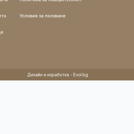
ето
Условия за ползване
ща
Дизайн и изработка - Evol.bg