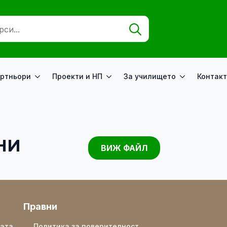
Search
for:
ртньори
Проекти и НП
За училището
Контакт
НИ
ВИЖ ФАЙЛ
Правни
ката
Политика за поверителност