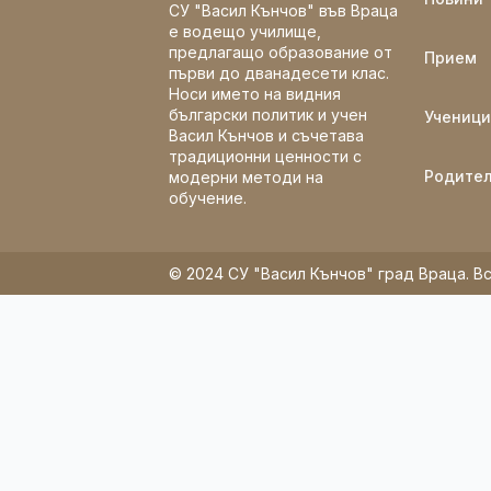
СУ "Васил Кънчов" във Враца
е водещо училище,
предлагащо образование от
Прием
първи до дванадесети клас.
Носи името на видния
български политик и учен
Ученици
Васил Кънчов и съчетава
традиционни ценности с
Родите
модерни методи на
обучение.
© 2024 СУ "Васил Кънчов" град Враца. Вс