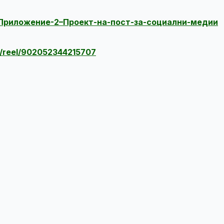
Приложение-2–Проект-на-пост-за-социални-медии
/reel/902052344215707