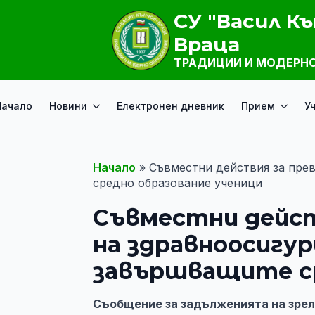
СУ "Васил Къ
Враца
ТРАДИЦИИ И МОДЕРНО
Начало
Новини
Електронен дневник
Прием
У
Начало
»
Съвместни действия за пре
средно образование ученици
Съвместни дейст
на здравноосигу
завършващите ср
Съобщение за задълженията на зрел