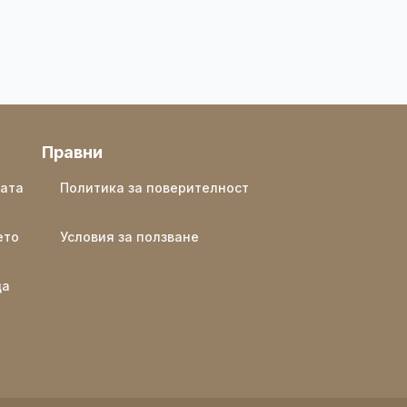
Правни
ката
Политика за поверителност
ето
Условия за ползване
ща