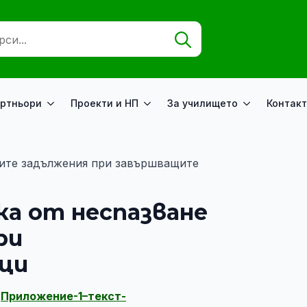
Search
for:
ртньори
Проекти и НП
За училището
Контакт
ните задължения при завършващите
ка от неспазване
ри
ци
–
Приложение-1–текст-