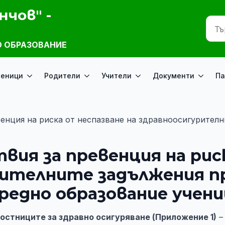
нчов" -
 ОБРАЗОВАНИЕ
ченици
Родители
Учители
Документи
Па
венция на риска от неспазване на здравноосигурител
вия за превенция на рис
рителните задължения п
едно образование учени
остниците за здравно осигуряване (Приложение 1)