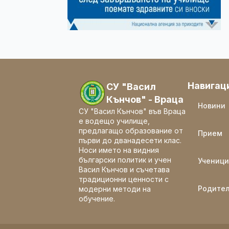
Навигац
СУ "Васил
Кънчов" - Враца
Новини
СУ "Васил Кънчов" във Враца
е водещо училище,
предлагащо образование от
Прием
първи до дванадесети клас.
Носи името на видния
български политик и учен
Ученици
Васил Кънчов и съчетава
традиционни ценности с
Родите
модерни методи на
обучение.