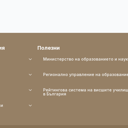
ия
Полезни
Министерство на образованието и нау
Регионално управление на образовани
Рейтингова система на висшите учили
в България
ли