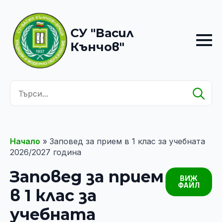
СУ "Васил
Кънчов"
Se
for
Начало
»
Заповед за прием в 1 клас за учебната
2026/2027 година
Заповед за прием
ВИЖ
ФАЙЛ
в 1 клас за
учебната