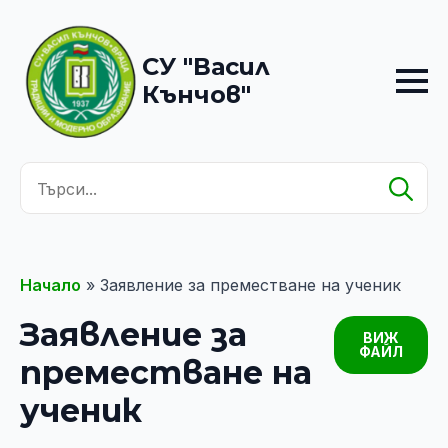
СУ "Васил
Кънчов"
Se
for
Начало
»
Заявление за преместване на ученик
Заявление за
ВИЖ
ФАЙЛ
преместване на
ученик