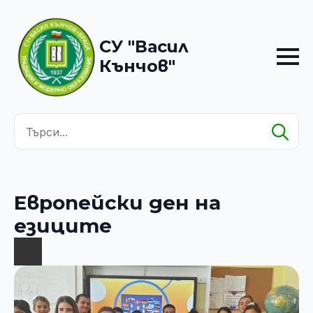
СУ "Васил
Кънчов"
Se
for
Европейски ден на
езиците