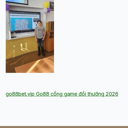
go88bet.vip Go88 cổng game đổi thưởng 2026