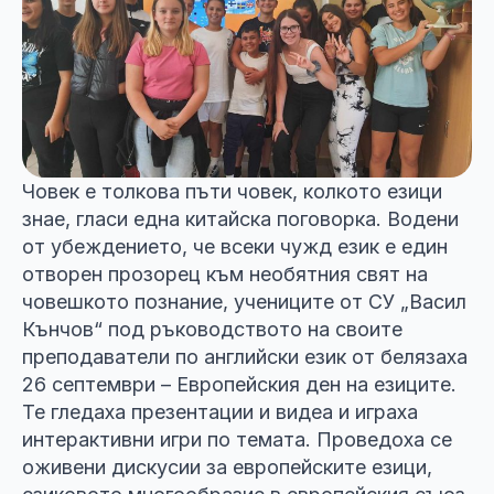
Човек е толкова пъти човек, колкото езици
знае, гласи една китайска поговорка. Водени
от убеждението, че всеки чужд език е един
отворен прозорец към необятния свят на
човешкото познание, учениците от СУ „Васил
Кънчов“ под ръководството на своите
преподаватели по английски език от белязаха
26 септември – Европейския ден на езиците.
Те гледаха презентации и видеа и играха
интерактивни игри по темата. Проведоха се
оживени дискусии за европейските езици,