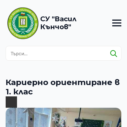
СУ "Васил
Кънчов"
Se
for
Кариерно ориентиране в
1. клас