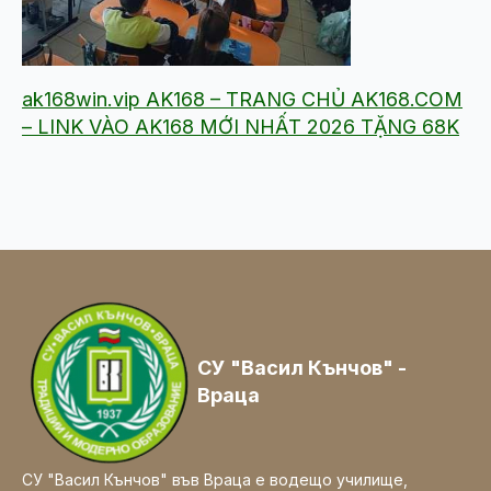
ak168win.vip AK168 – TRANG CHỦ AK168.COM
– LINK VÀO AK168 MỚI NHẤT 2026 TẶNG 68K
СУ "Васил Кънчов" -
Враца
СУ "Васил Кънчов" във Враца е водещо училище,