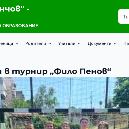
нчов" -
 ОБРАЗОВАНИЕ
ченици
Родители
Учители
Документи
Па
 в турнир „Фило Пенов“