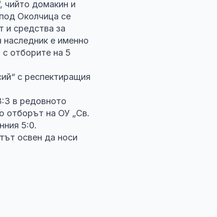
, чийто домакин и
 под Околчица се
т и средства за
н наследник е именно
 с отборите на 5
сий“ с респектиращия
3:3 в редовното
о отборът на ОУ „Св.
нния 5:0.
ртът освен да носи