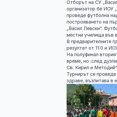
Отборът на СУ „Васил
организатор бе ИОУ „
проведе футболна над
построяването на пър
„Васил Левски“. Футб
местни училища във в
В предварителните г
резултат от 11:0 и ИО
На полуфинал вторият
време, но след дузпи
Св. Кирил и Методий“
Турнирът се проведе 
здраве, възпитава в 