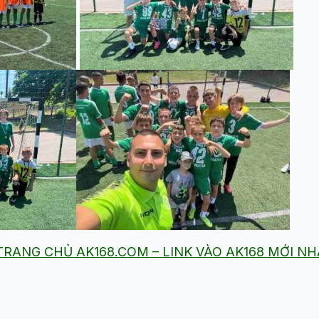
– TRANG CHỦ AK168.COM – LINK VÀO AK168 MỚI N