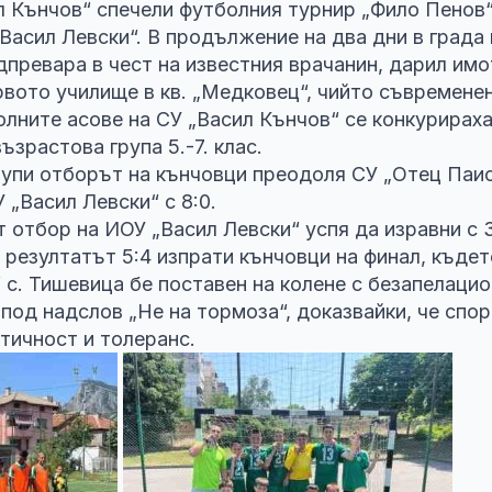
 Кънчов“ спечели футболния турнир „Фило Пенов“
Васил Левски“. В продължение на два дни в града
превара в чест на известния врачанин, дарил имо
вото училище в кв. „Медковец“, чийто съвремене
олните асове на СУ „Васил Кънчов“ се конкурираха
ъзрастова група 5.-7. клас.
рупи отборът на кънчовци преодоля СУ „Отец Паи
У „Васил Левски“ с 8:0.
 отбор на ИОУ „Васил Левски“ успя да изравни с 
 резултатът 5:4 изпрати кънчовци на финал, къдет
 с. Тишевица бе поставен на колене с безапелацио
под надслов „Не на тормоза“, доказвайки, че спо
етичност и толеранс.