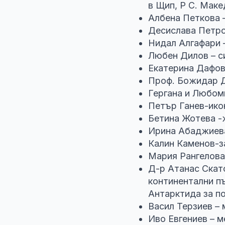
в Щип, Р С. Мак
Албена Петкова 
Десислава Петро
Нидал Алгафари 
Любен Дилов – с
Екатерина Дафов
Проф. Божидар 
Гергана и Любом
Петър Ганев-ико
Бетина Жотева -
Ирина Абаджиев
Калин Каменов-з
Мария Рангелова
Д-р Атанас Скато
континентални п
Антарктида за по
Васил Терзиев –
Иво Евгениев – 