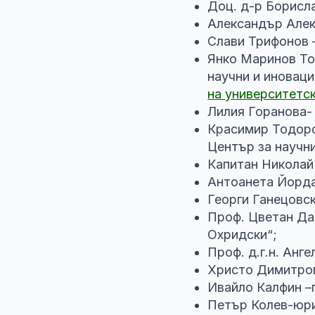
Доц. д-р Борисл
Александър Алек
Слави Трифонов 
Янко Маринов То
научни и иновац
на университетс
Лилия Горанова-
Красимир Тодоро
Център за научн
Капитан Николай
Антоанета Йорда
Георги Ганецовс
Проф. Цветан Да
Охридски“;
Проф. д.г.н. Анге
Христо Димитров
Ивайло Калфин –
Петър Колев-юри