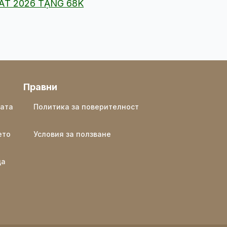
HẤT 2026 TẶNG 68K
Правни
ката
Политика за поверителност
ето
Условия за ползване
ща