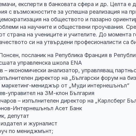
мачи, експерти в банковата сфера и др. Целта е д
рия с възможностите за успешна реализация на пр
 демократизация на обществото и пазарно ориенти
проблеми на научните и обществени проучвания. С
от страна на учениците и учителите. До момента г
ачеството си на утвърдени професионалисти са би
 Понсен, посланик на Република Франция в Републи
исшата управленска школа ЕNА
в – икономически анализатор, управляващ партнь
изпълнителен директор на „Български форум на би
 маркетинг-мениджър от „Муди интернешънъл”
ев-управител на 3М-клон България
чаров – изпълнителен директор на „Карлсберг Бъ
онов-Интернешънъл Асет Банк
ик, депутат
 издател и журналист
коуч по мениджмънт;