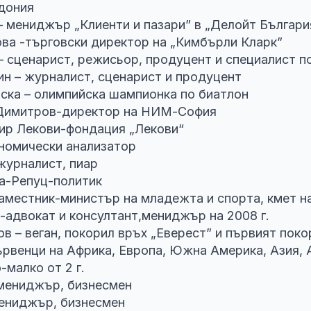
едония
– мениджър „Клиенти и пазари” в „Делойт Българ
ва -търговски директор на „Кимбърли Кларк”
– сценарист, режисьор, продуцент и специалист п
ин – журналист, сценарист и продуцент
ска – олимпийска шампионка по биатлон
Димитров-директор на НИМ-София
ир Лекови-фондация „Лекови“
номически анализатор
журналист, пиар
а-Репуц-политик
аместник-министър на младежта и спорта, кмет н
-адвокат и консултант,мениджър на 2008 г.
в – веган, покорил връх „Еверест” и първият поко
ървенци на Африка, Европа, Южна Америка, Азия, 
-малко от 2 г.
 мениджър, бизнесмен
мениджър, бизнесмен