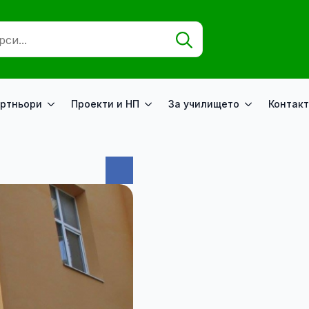
Search
for:
ртньори
Проекти и НП
За училището
Контакт