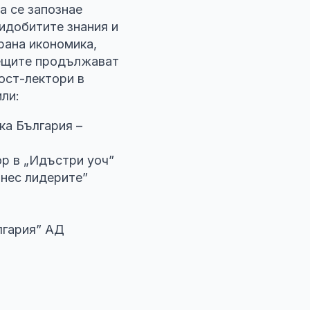
а се запознае
идобитите знания и
рана икономика,
рещите продължават
ост-лектори в
ли:
ка България –
ор в „Идъстри уоч”
знес лидерите”
лгария” АД