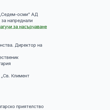
 „Седем-осми” АД
 за напреднали
агучи за насърчаване
нства. Директор на
ественик
гария
 „Св. Климент
я
гарско приятелство