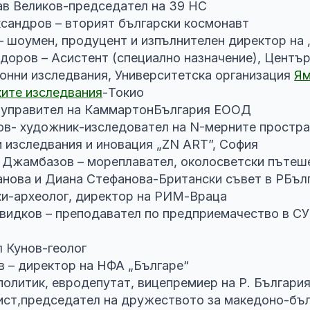
ав Великов-председател на 39 НС
сандров – вторият български космонавт
– шоумен, продуцент и изпълнителен директор на
доров – Асистент (специално назначение), Център
ионни изследвания, Университетска организация
Ям
ките изследвания
-Токио
 управител на КаммартонБългария ЕООД
в- художник-изследовател на N-мерните простра
и изследвания и иновация „ZN ART”, София
 Джамбазов – мореплавател, околосветски пътеш
нова и Диана Стефанова-Британски съвет в РБъл
ки-археолог, директор на РИМ-Враца
видков – преподавател по предприемачество в СУ
л Кунов-геолог
 – директор на НФА „Българе“
политик, евродепутат, вицепремиер на Р. Българи
ст,председател на дружеството за македоно-бъл