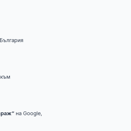
 България
 към
араж“
на Google,