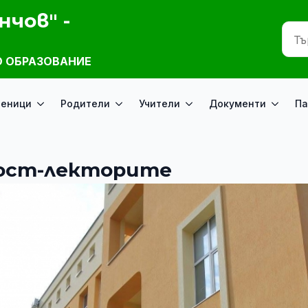
нчов" -
 ОБРАЗОВАНИЕ
ченици
Родители
Учители
Документи
Па
гост-лекторите