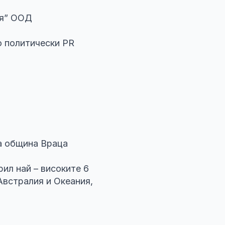
ия” ООД
о политически PR
а община Враца
рил най – високите 6
Австралия и Океания,