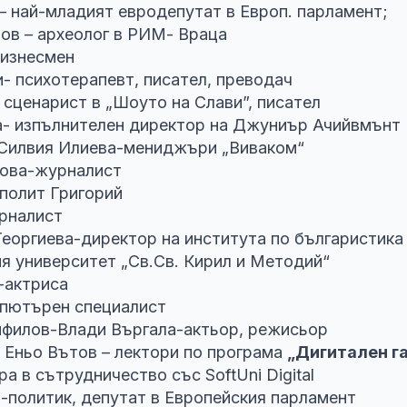
– най-младият евродепутат в Европ. парламент;
ов – археолог в РИМ- Враца
бизнесмен
- психотерапевт, писател, преводач
сценарист в „Шоуто на Слави”, писател
- изпълнителен директор на Джуниър Ачийвмънт
 Силвия Илиева-мениджъри „Виваком“
ова-журналист
полит Григорий
рналист
Георгиева-директор на института по българистика
я университет „Св.Св. Кирил и Методий“
-актриса
пютърен специалист
филов-Влади Въргала-актьор, режисьор
 Еньо Вътов – лектори по програма
„Дигитален г
ра в сътрудничество със SoftUni Digital
-политик, депутат в Европейския парламент