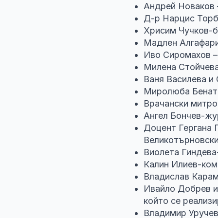
Андрей Новаков 
Д-р Нарцис Торб
Хрисим Чучков-
Мадлен Алгафари
Иво Сиромахов – 
Милена Стойчева
Ваня Василева и
Миролюба Бенат
Врачански митро
Ангел Бончев-жу
Доцент Гергана 
Великотърновски
Виолета Гиндева
Калин Илиев-ком
Владислав Карам
Ивайло Добрев и
който се реализи
Владимир Уручев