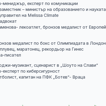
-мениджър, експерт по комуникации
заместник – министър на образованието и науката
равител на Melissa Climate
адвокат
аменова- лекоатлет, бронзов медалист от Европей
онзов медалист по бокс от Олимпиадата в Лондон
плувец, маратонец, рекордьор на Гинес
а-писател
оджи-музикант, сценарист в „Шоуто на Слави“
-експерт по киберсигурност
тболист, капитан на ПФК „Ботев“- Враца