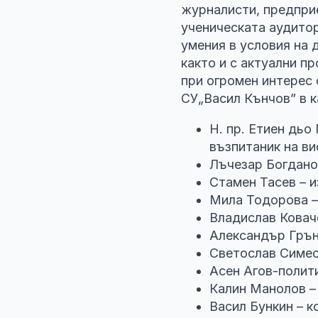
журналисти, предприе
ученическата аудито
умения в условия на
както и с актуални 
при огромен интерес 
СУ„Васил Кънчов” в к
Н. пр. Етиен дьо
възпитаник на в
Лъчезар Богдано
Стамен Тасев – 
Мила Тодорова –
Владислав Ковач
Александър Грън
Светослав Симе
Асен Агов-полит
Калин Манолов –
Васил Бункин – 