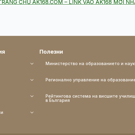
– TRANG CHỦ AK168.COM – LINK VÀO AK168 MỚI N
ия
Полезни
Министерство на образованието и нау
Регионално управление на образовани
Рейтингова система на висшите учили
в България
ли