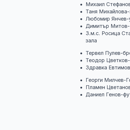
Михаил Стефанов
Таня Михайлова-
Любомир Янчев-уп
Димитър Митов-
З.м.с. Росица Ст
зала
Тервел Пулев-бр
Теодор Цветков-
Здравка Евтимов
Георги Милчев-Г
Пламен Цветанов
Даниел Генов-фу