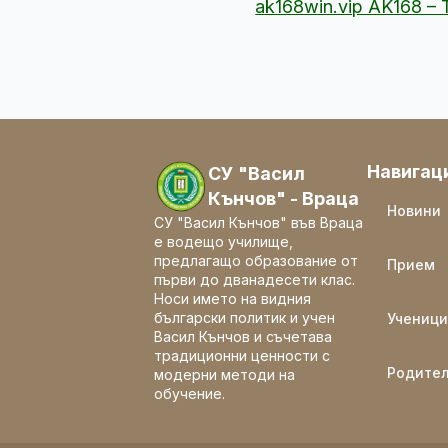
ak168win.vip AK168 
Навигац
СУ "Васил
Кънчов" - Враца
Новини
СУ "Васил Кънчов" във Враца
е водещо училище,
предлагащо образование от
Прием
първи до дванадесети клас.
Носи името на видния
български политик и учен
Ученици
Васил Кънчов и съчетава
традиционни ценности с
Родите
модерни методи на
обучение.