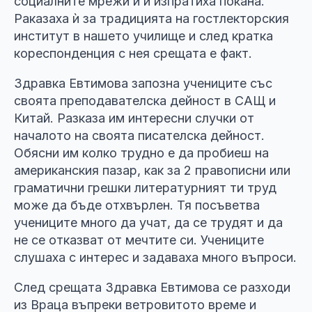
социалните мрежи и ѝ изпратиха покана.
Раказаха ѝ за традицията на гостлекторския
институт в нашето училище и след кратка
кореспонденция с нея срещата е факт.
Здравка Евтимова запозна учениците със
своята преподавателска дейност в САЩ и
Китай. Разказа им интересни случки от
началото на своята писателска дейност.
Обясни им колко трудно е да пробиеш на
американския пазар, как за 2 правописни или
граматични грешки литературният ти труд
може да бъде отхвърлен. Тя посъветва
учениците много да учат, да се трудят и да
не се отказват от мечтите си. Учениците
слушаха с интерес и задаваха много въпроси.
След срещата Здравка Евтимова се разходи
из Враца въпреки ветровитото време и