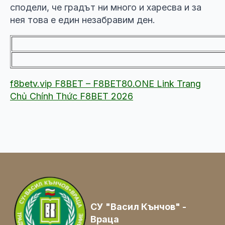
сподели, че градът ни много и харесва и за
нея това е един незабравим ден.
f8betv.vip F8BET – F8BET80.ONE Link Trang
Chủ Chính Thức F8BET 2026
СУ "Васил Кънчов" -
Враца