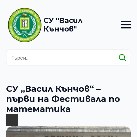
СУ "Васил
Кънчов"
Se
for
СУ „Васил Кънчов“ –
първи на Фестивала по
математика