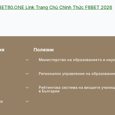
8BET80.ONE Link Trang Chủ Chính Thức F8BET 2026
ия
Полезни
Министерство на образованието и нау
Регионално управление на образовани
Рейтингова система на висшите учили
в България
ли