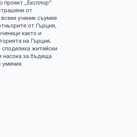
по проект „Експлор“
астрашени от
 всеки ученик съумее
ртньорите от Гърция,
ученици както и
торията на Гърция.
и споделиха житейски
и насока за бъдеща
 умения.