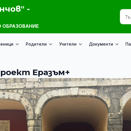
нчов" -
 ОБРАЗОВАНИЕ
ченици
Родители
Учители
Документи
Па
Проект Еразъм+