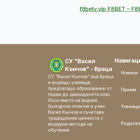
f8betv.vip F8BET – F
Навигац
СУ "Васил
Кънчов" - Враца
Новини
СУ "Васил Кънчов" във Враца
е водещо училище,
предлагащо образование от
Прием
първи до дванадесети клас.
Носи името на видния
български политик и учен
Ученици
Васил Кънчов и съчетава
традиционни ценности с
Родите
модерни методи на
обучение.