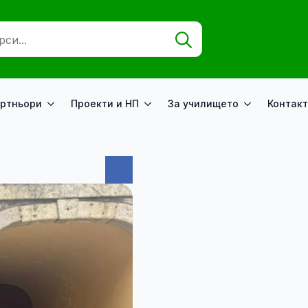
Search
for:
ртньори
Проекти и НП
За училището
Контакт