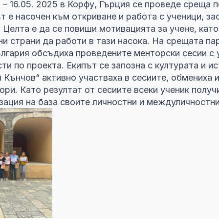
 – 16.05. 2025 в Корфу, Гърция се проведе среща 
т е насочен към откриване и работа с ученици, з
 Целта е да се повиши мотивацията за учене, като
ни страни да работи в тази насока. На срещата па
лгария обсъдиха проведените менторски сесии с 
и по проекта. Екипът се запозна с културата и ис
 Кънчов“ активно участваха в сесиите, обмениха 
ори. Като резултат от сесиите всеки ученик получ
зация на база своите личностни и междуличностни