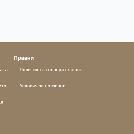
Правни
ката
Политика за поверителност
ето
Условия за ползване
ща