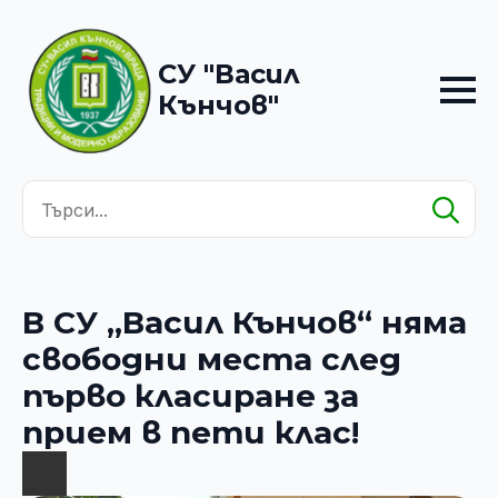
СУ "Васил
Кънчов"
Se
for
В СУ „Васил Кънчов“ няма
свободни места след
първо класиране за
прием в пети клас!