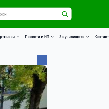
Search
for:
ртньори
Проекти и НП
За училището
Контакт