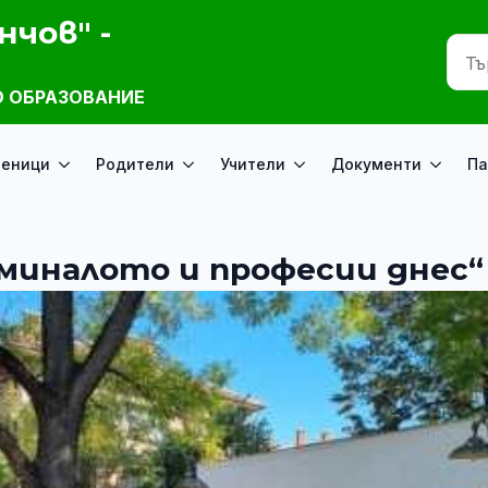
нчов" -
 ОБРАЗОВАНИЕ
ченици
Родители
Учители
Документи
Па
 миналото и професии днес“