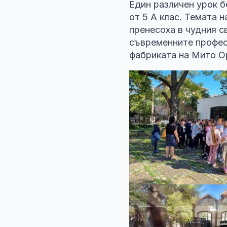
Един различен урок б
от 5 А клас. Темата 
пренесоха в чудния с
съвременните професи
фабриката на Мито Ор