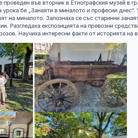
е проведен във вторник в Етнографския музей в гр
на урока бе „Занаяти в миналото и професии днес“.
вят на миналото. Запознаха се със старинни занаят
и. Разгледаха експозицията на превозни средств
озов. Научиха интересни факти от историята на в