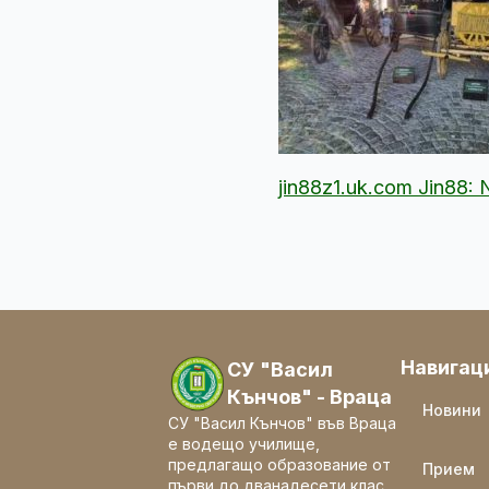
jin88z1.uk.com Jin88:
Навигац
СУ "Васил
Кънчов" - Враца
Новини
СУ "Васил Кънчов" във Враца
е водещо училище,
предлагащо образование от
Прием
първи до дванадесети клас.