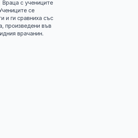
. Враца с учениците
 Учениците се
и и ги сравниха със
а, произведени във
идния врачанин.