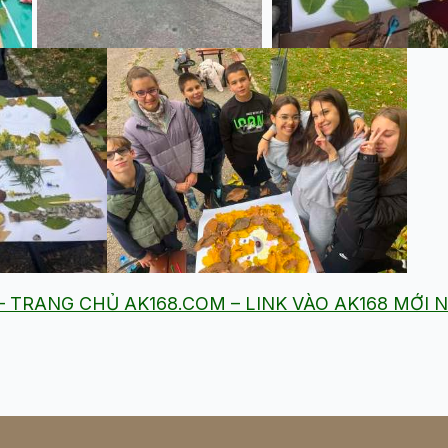
8 – TRANG CHỦ AK168.COM – LINK VÀO AK168 MỚI 