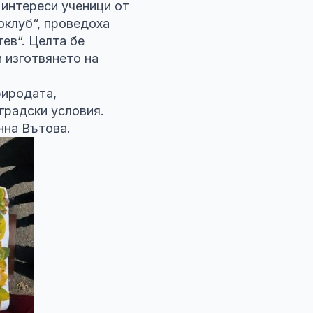
 интереси ученици от
коклуб“, проведоха
ев“. Целта бе
 изготвянето на
риродата,
 градски условия.
нна Вътова.