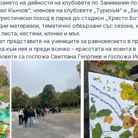
рането на дейности на клубовете по Занимания по
асил Кънчов“, членове на клубовете „Туризъм“ и „Е
ристически поход в парка до стадион „Христо Бот
ни материали, тематично обвързани със сезона, и
листа, кестени, клонки и мъх.
т представите на учениците за равновесието в п
а към нея и преди всичко – красотата на есента в
овете са госпожа Светлана Георгиев и госпожа И