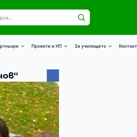
Search
for:
ртньори
Проекти и НП
За училището
Контакт
чов“