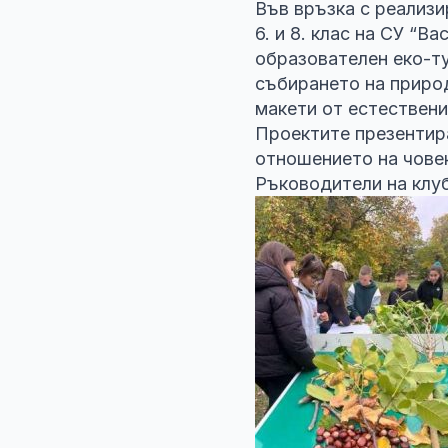
Във връзка с реализи
6. и 8. клас на СУ “В
образователен еко-ту
събирането на природ
макети от естествени 
Проектите презентира
отношението на човек
Ръководители на клуб