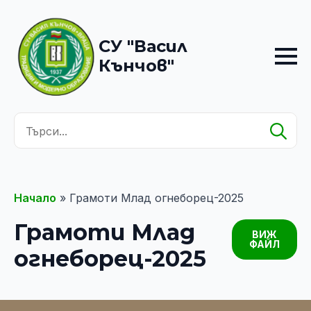
СУ "Васил
Кънчов"
Se
for
Начало
»
Грамоти Млад огнеборец-2025
Грамоти Млад
ВИЖ
ФАЙЛ
огнеборец-2025