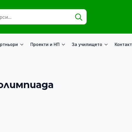
Search
for:
ртньори
Проекти и НП
За училището
Контакт
олимпиада