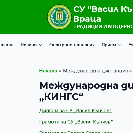
СУ "Васил Къ
Враца
ТРАДИЦИИ И МОДЕРНО
Начало
Новини
Електронен дневник
Прием
У
Начало
»
Международна дистанционн
Международна ди
„КИНГС“
Диплом за СУ „Васил Кънчов“
Грамота за СУ „Васил Кънчов“