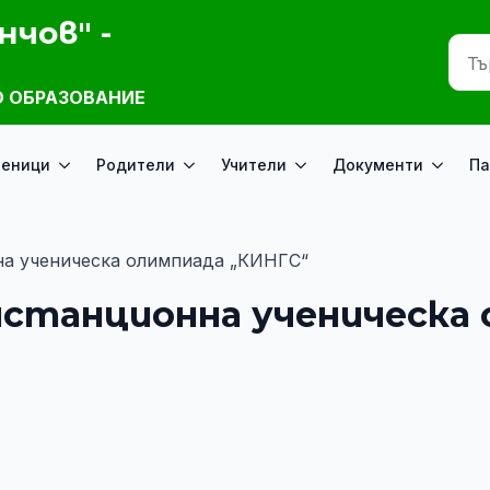
нчов" -
 ОБРАЗОВАНИЕ
ченици
Родители
Учители
Документи
Па
а ученическа олимпиада „КИНГС“
станционна ученическа 