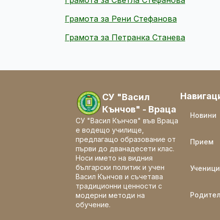
Грамота за Светла Стефанова
Грамота за Рени Стефанова
Грамота за Петранка Станева
Навигац
СУ "Васил
Кънчов" - Враца
Новини
СУ "Васил Кънчов" във Враца
е водещо училище,
предлагащо образование от
Прием
първи до дванадесети клас.
Носи името на видния
български политик и учен
Ученици
Васил Кънчов и съчетава
традиционни ценности с
Родите
модерни методи на
обучение.