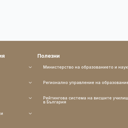
ия
Полезни
Министерство на образованието и нау
Регионално управление на образовани
Рейтингова система на висшите учили
в България
ли