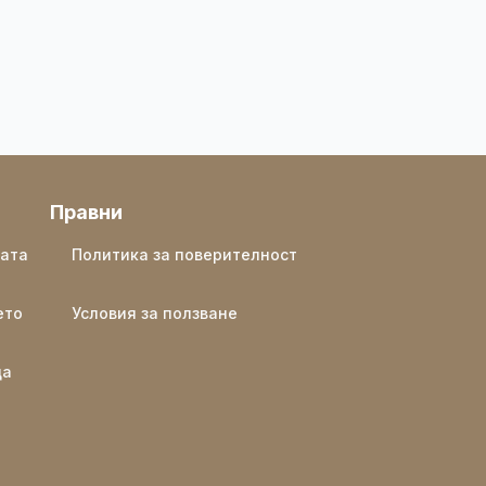
Правни
ката
Политика за поверителност
ето
Условия за ползване
ща