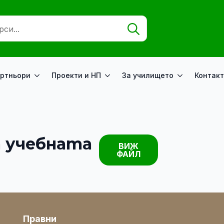
Search
for:
ртньори
Проекти и НП
За училището
Контакт
а учебната
ВИЖ
ФАЙЛ
Правни