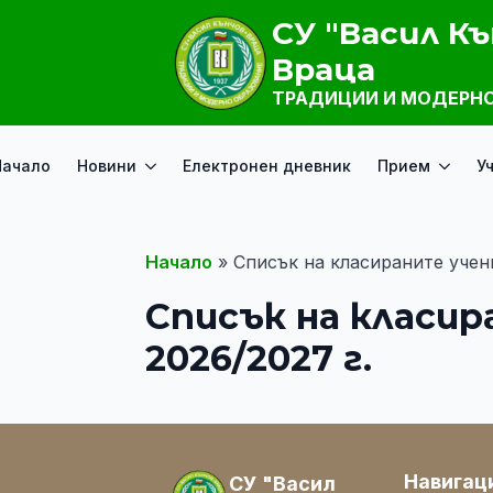
СУ "Васил Къ
Враца
ТРАДИЦИИ И МОДЕРНО
Начало
Новини
Електронен дневник
Прием
У
Начало
»
Списък на класираните учени
Списък на класир
2026/2027 г.
Навигац
СУ "Васил