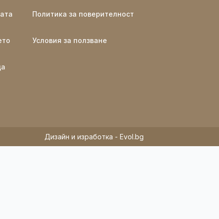
ката
Политика за поверителност
ето
Условия за ползване
ща
Дизайн и изработка - Evol.bg