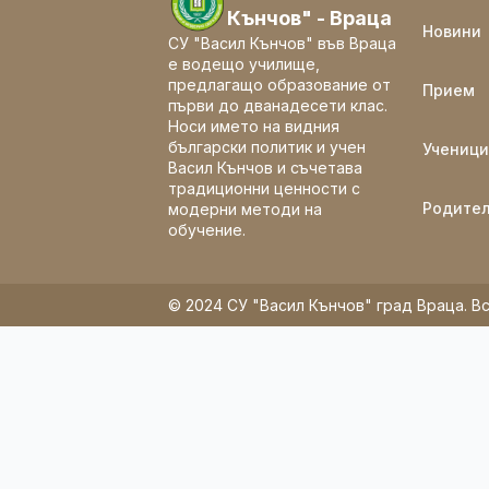
Кънчов" - Враца
Новини
СУ "Васил Кънчов" във Враца
е водещо училище,
предлагащо образование от
Прием
първи до дванадесети клас.
Носи името на видния
български политик и учен
Ученици
Васил Кънчов и съчетава
традиционни ценности с
Родите
модерни методи на
обучение.
© 2024 СУ "Васил Кънчов" град Враца. Вс